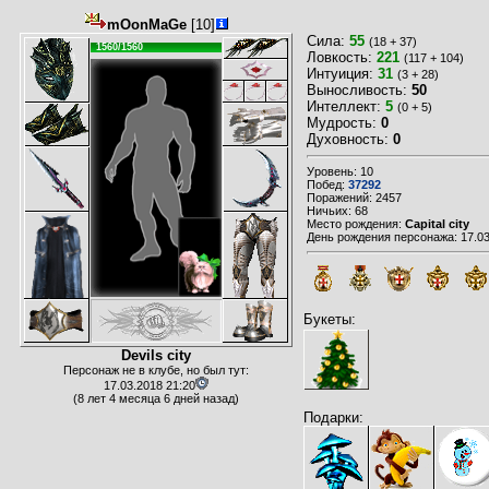
mOonMaGe
[10]
Сила:
55
(18 + 37)
1560/1560
Ловкость:
221
(117 + 104)
Интуиция:
31
(3 + 28)
Выносливость:
50
Интеллект:
5
(0 + 5)
Мудрость:
0
Духовность:
0
Уровень: 10
Побед:
37292
Поражений: 2457
Ничьих: 68
Место рождения:
Capital city
День рождения персонажа: 17.03
Букеты:
Devils city
Персонаж не в клубе, но был тут:
17.03.2018 21:20
(8 лет 4 месяца 6 дней назад)
Подарки: