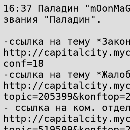
16:37 Паладин "mOonMa
звания "Паладин".
-ссылка на тему *Зако
http://capitalcity.my
conf=18
-ссылка на тему *Жало
http://capitalcity.my
topic=205399&konftop=
- ссылка на ком. отде
http://capitalcity.my
topic=519509&konftop=