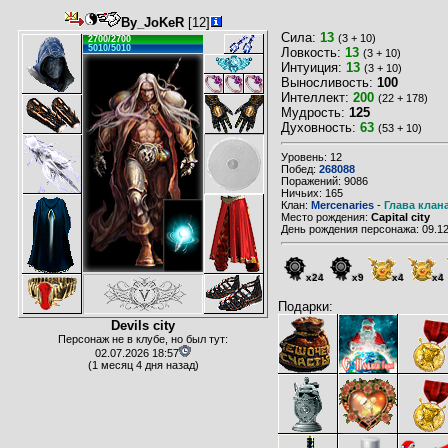
By_JoKeR
[12]
Сила:
13
(3 + 10)
2700/2700
5010/5010
Ловкость:
13
(3 + 10)
Интуиция:
13
(3 + 10)
Выносливость:
100
Интеллект:
200
(22 + 178)
Мудрость:
125
Духовность:
63
(53 + 10)
Уровень: 12
Побед:
268088
Поражений: 9086
Ничьих: 165
Клан:
Mercenaries
-
Глава клан
Место рождения:
Capital city
День рождения персонажа: 09.12
x24
x9
x4
x4
Подарки:
Devils city
Персонаж не в клубе, но был тут:
02.07.2026 18:57
(1 месяц 4 дня назад)