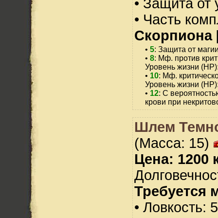
• Защита от 
• Часть ком
Скорпиона 
•
5
: Защита от магии
•
8
: Мф. против крит
Уровень жизни (HP)
•
10
: Мф. критическо
Уровень жизни (HP)
•
12
: С вероятность
крови при некритов
Шлем Темн
(Масса: 15)
Цена: 1200 
Долговечност
Требуется 
• Ловкость: 