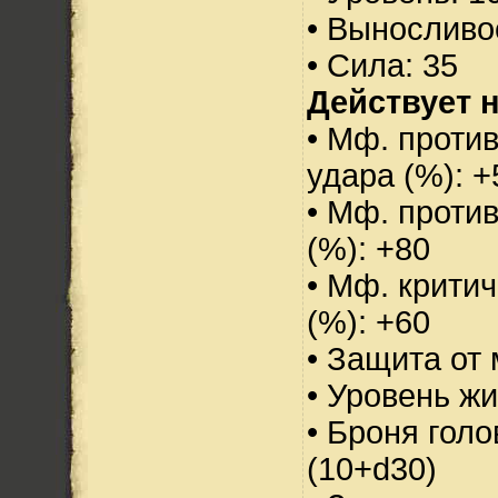
• Выносливо
• Сила: 35
Действует н
• Мф. против
удара (%): +
• Мф. проти
(%): +80
• Мф. критич
(%): +60
• Защита от 
• Уровень жи
• Броня голо
(10+d30)