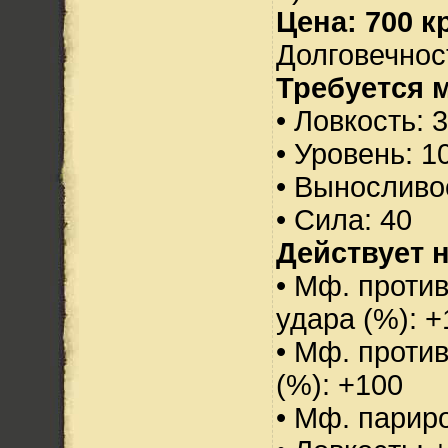
Цена: 700 кр
Долговечност
Требуется 
• Ловкость: 
• Уровень: 1
• Выносливо
• Сила: 40
Действует н
• Мф. против
удара (%): +
• Мф. проти
(%): +100
• Мф. парир