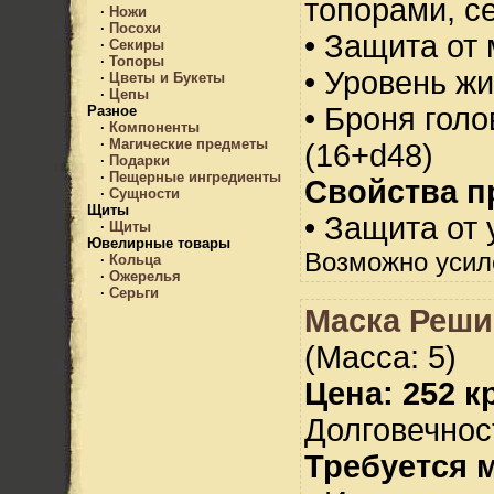
топорами, с
·
Ножи
·
Посохи
• Защита от 
·
Секиры
·
Топоры
• Уровень жи
·
Цветы и Букеты
·
Цепы
• Броня голо
Разное
·
Компоненты
·
Магические предметы
(16+d48)
·
Подарки
·
Пещерные ингредиенты
Свойства п
·
Сущности
Щиты
• Защита от 
·
Щиты
Ювелирные товары
Возможно усил
·
Кольца
·
Ожерелья
·
Серьги
Маска Реши
(Масса: 5)
Цена: 252 кр
Долговечност
Требуется 