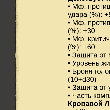
• Мф. против
удара (%): +
• Мф. проти
(%): +30
• Мф. критич
(%): +60
• Защита от 
• Уровень жи
• Броня голо
(10+d30)
• Защита от 
• Часть ком
Кровавой Л