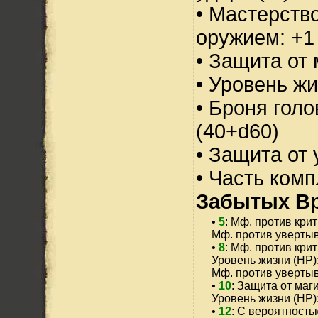
• Мастерств
оружием: +1
• Защита от 
• Уровень жи
• Броня голо
(40+d60)
• Защита от 
• Часть ком
Забытых Вр
•
5
: Мф. против крит
Мф. против увертыв
•
8
: Мф. против крит
Уровень жизни (HP)
Мф. против увертыв
•
10
: Защита от маг
Уровень жизни (HP)
•
12
: С вероятност