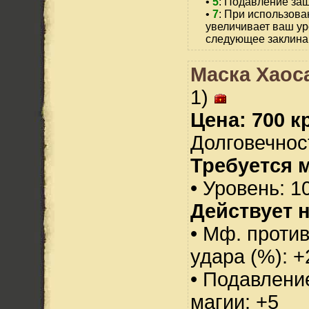
•
5
: Подавление защ
•
7
: При использова
увеличивает ваш ур
следующее заклина
Маска Хаоса
1)
Цена: 700 кр
Долговечност
Требуется 
• Уровень: 1
Действует н
• Мф. против
удара (%): +
• Подавлени
магии: +5