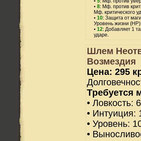
•
5
: Мф. против уве
•
8
: Мф. против крит
Мф. критического уд
•
10
: Защита от маг
Уровень жизни (HP)
•
12
: Добавляет 1 т
ударе.
Шлем Неот
Возмездия
Цена: 295 кр
Долговечност
Требуется 
• Ловкость: 
• Интуиция: 
• Уровень: 1
• Выносливо