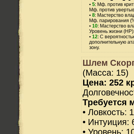
•
5
: Мф. против крит
Мф. против увертыв
•
8
: Мастерство вла
Мф. парирования (%
•
10
: Мастерство вл
Уровень жизни (HP)
•
12
: С вероятность
дополнительную ата
зону.
Шлем Скорп
(Масса: 15)
Цена: 252 кр
Долговечност
Требуется 
• Ловкость: 
• Интуиция: 
• Уровень: 1