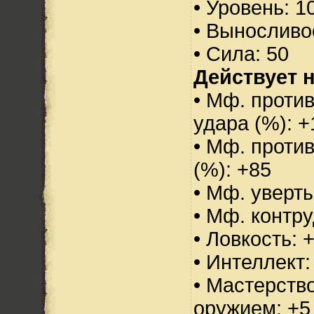
• Уровень: 1
• Выносливо
• Сила: 50
Действует н
• Мф. против
удара (%): +
• Мф. проти
(%): +85
• Мф. уверт
• Мф. контру
• Ловкость: 
• Интеллект:
• Мастерств
оружием: +5