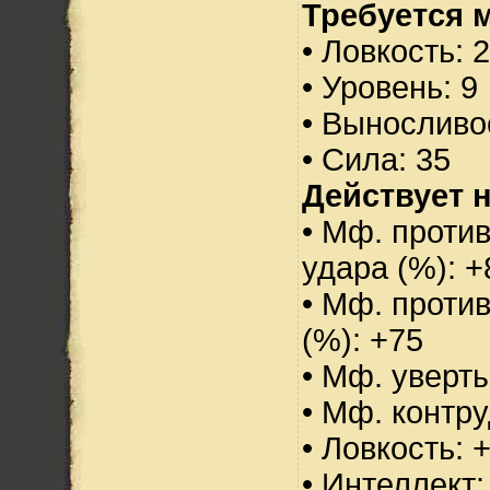
Требуется 
• Ловкость: 
• Уровень: 9
• Выносливо
• Сила: 35
Действует н
• Мф. против
удара (%): +
• Мф. проти
(%): +75
• Мф. уверт
• Мф. контру
• Ловкость: 
• Интеллект: