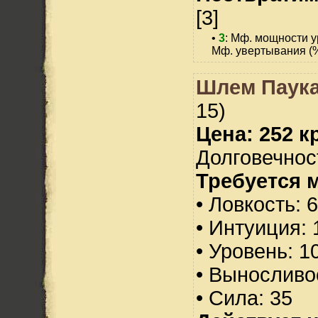
[3]
•
3
: Мф. мощности у
Мф. увертывания (%
Шлем Паука
15)
Цена: 252 кр
Долговечност
Требуется 
• Ловкость: 
• Интуиция: 
• Уровень: 1
• Выносливо
• Сила: 35