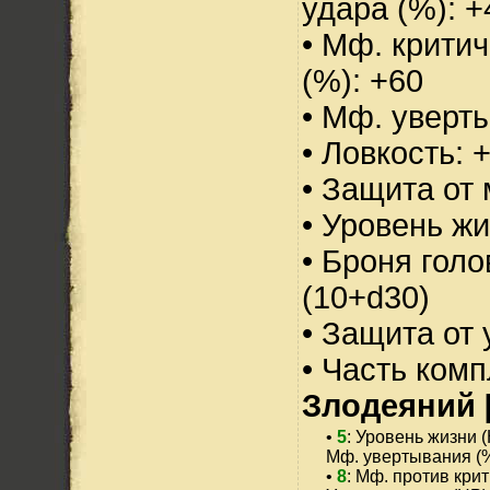
удара (%): +
• Мф. критич
(%): +60
• Мф. уверт
• Ловкость: 
• Защита от 
• Уровень жи
• Броня голо
(10+d30)
• Защита от 
• Часть ком
Злодеяний 
•
5
: Уровень жизни (
Мф. увертывания (%
•
8
: Мф. против крит