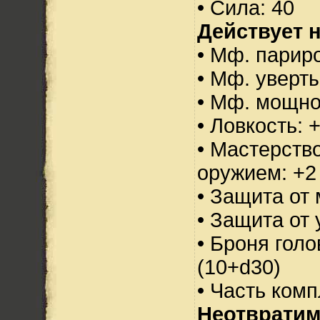
• Сила: 40
Действует н
• Мф. парир
• Мф. уверт
• Мф. мощно
• Ловкость: 
• Мастерств
оружием: +2
• Защита от 
• Защита от 
• Броня голо
(10+d30)
• Часть ком
Неотвратим