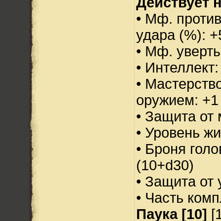
Действует н
• Мф. против
удара (%): +
• Мф. уверт
• Интеллект:
• Мастерств
оружием: +1
• Защита от 
• Уровень жи
• Броня голо
(10+d30)
• Защита от 
• Часть ком
Паука [10]
[1