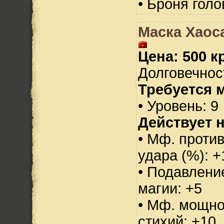
• Броня голо
Маска Хаоса
Цена: 500 кр
Долговечност
Требуется 
• Уровень: 9
Действует н
• Мф. против
удара (%): +
• Подавлени
магии: +5
• Мф. мощно
стихий: +10