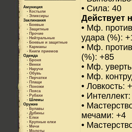
• Сила: 40
Амуниция
·
Костыли
Действует н
·
Эликсиры
Заклинания
·
Боевые
• Мф. против
·
Защитные
·
Прочие
удара (%): +
·
Нейтральные
·
Боевые и защитные
• Мф. проти
·
Карманы
·
Книги приемов
(%): +85
Одежда
·
Броня
• Мф. уверт
·
Венки
·
Наручи
·
Обувь
• Мф. контру
·
Перчатки
·
Плащи
• Ловкость: 
·
Поножи
·
Пояса
• Интеллект:
·
Рубахи
·
Шлемы
• Мастерств
Оружие
·
Булавы
мечами: +4
·
Дубины
·
Елки
·
Крупные елки
• Мастерств
·
Мечи
·
Молоты