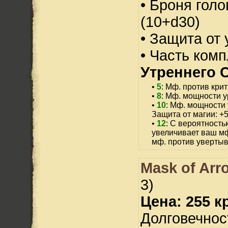
• Броня голо
(10+d30)
• Защита от 
• Часть ком
Утреннего С
•
5
: Мф. против крит
•
8
: Мф. мощности у
•
10
: Мф. мощности 
Защита от магии: +
•
12
: С вероятность
увеличивает ваш мф
мф. против увертыв
Mask of Arr
3)
Цена: 255 кр
Долговечност